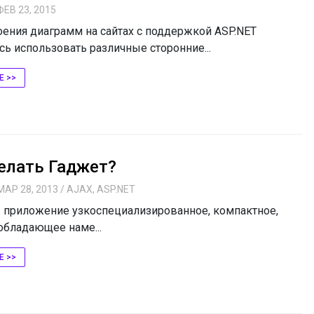
ФЕВ 23, 2015
оения диаграмм на сайтах с поддержкой ASP.NET
сь использовать различные сторонние...
Е >>
елать Гаджет?
МАР 28, 2013
/
AJAX
,
ASP.NET
приложение узкоспециализированное, компактное,
обладающее наме...
Е >>