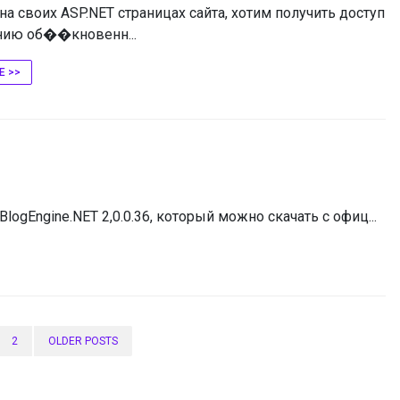
а своих ASP.NET страницах сайта, хотим получить доступ
нию об��кновенн...
Е >>
gEngine.NET 2,0.0.36, который можно скачать с офиц...
2
OLDER POSTS