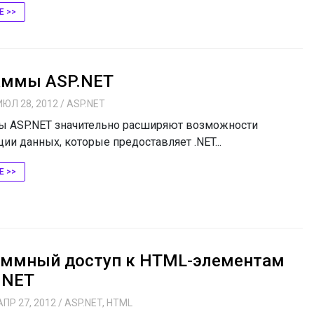
Е >>
аммы ASP.NET
ИЮЛ 28, 2012
/
ASP.NET
 ASP.NET значительно расширяют возможности
ии данных, которые предоставляет .NET...
Е >>
аммный доступ к HTML-элементам
.NET
АПР 27, 2012
/
ASP.NET
,
HTML