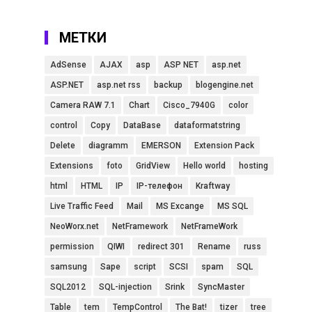
МЕТКИ
AdSense
AJAX
asp
ASP NET
asp.net
ASP.NET
asp.net rss
backup
blogengine.net
Camera RAW 7.1
Chart
Cisco_7940G
color
control
Copy
DataBase
dataformatstring
Delete
diagramm
EMERSON
Extension Pack
Extensions
foto
GridView
Hello world
hosting
html
HTML
IP
IP-телефон
Kraftway
Live Traffic Feed
Mail
MS Excange
MS SQL
NeoWorx.net
NetFramework
NetFrameWork
permission
QIWI
redirect 301
Rename
russ
samsung
Sape
script
SCSI
spam
SQL
SQL2012
SQL-injection
Srink
SyncMaster
Table
tem
TempControl
The Bat!
tizer
tree