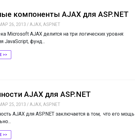
ные компоненты AJAX для ASP.NET
МАР 26, 2013
/
AJAX
,
ASP.NET
а Microsoft AJAX делится на три логических уровня:
 JavaScript, фунд...
Е >>
ности AJAX для ASP.NET
МАР 25, 2013
/
AJAX
,
ASP.NET
ть AJAX для ASP.NET заключается в том, что его мощь
но...
Е >>