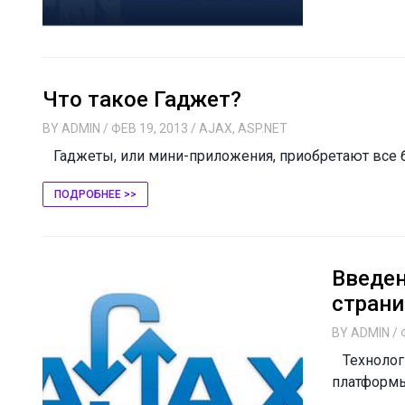
Что такое Гаджет?
BY
ADMIN
/ ФЕВ 19, 2013
/
AJAX
,
ASP.NET
Гаджеты, или мини-приложения, приобретают все б
ПОДРОБНЕЕ >>
Введен
страни
BY
ADMIN
/ 
Технологи
платформы 