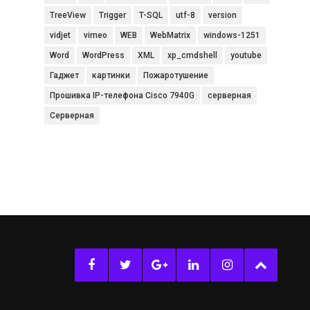
TreeView
Trigger
T-SQL
utf-8
version
vidjet
vimeo
WEB
WebMatrix
windows-1251
Word
WordPress
XML
xp_cmdshell
youtube
Гаджет
картинки
Пожаротушение
Прошивка IP-телефона Cisco 7940G
серверная
Серверная