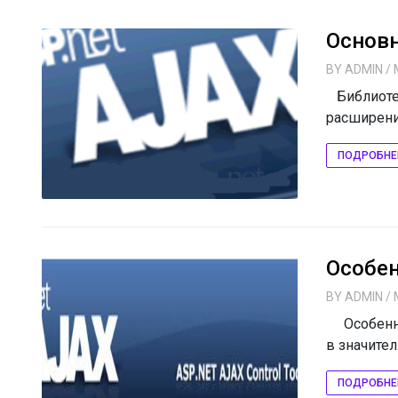
Основ
BY
ADMIN
/ 
Библиотек
расширения
ПОДРОБНЕ
Особен
BY
ADMIN
/ 
Особеннос
в значитель
ПОДРОБНЕ