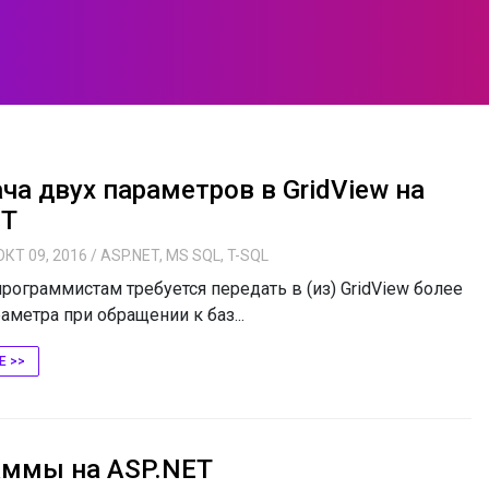
ча двух параметров в GridView на
ET
ОКТ 09, 2016
/
ASP.NET
,
MS SQL
,
T-SQL
рограммистам требуется передать в (из) GridView более
аметра при обращении к баз...
Е >>
аммы на ASP.NET