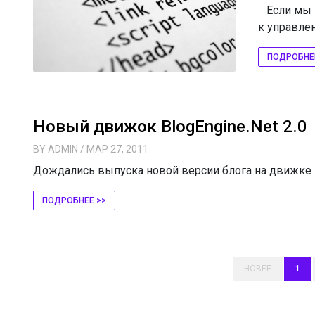
Если мы н
к управле
ПОДРОБНЕ
Новый движок BlogEngine.Net 2.0
BY
ADMIN
/ МАР 27, 2011
Дождалиcь выпуска новой версии блога на движке Blo
ПОДРОБНЕЕ >>
НОВЕЕ
1