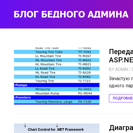
Переда
ASP.N
BY
ADMIN
/ 
Зачастую п
одного пар
ПОДРОБНЕ
Диагр