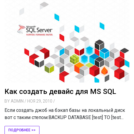
Как создать девайс для MS SQL
BY
ADMIN
/ НОЯ 29, 2010
/
Если создать джоб на бэкап базы на локальный диск
вот с таким степом:BACKUP DATABASE [test] TO [test...
ПОДРОБНЕЕ >>