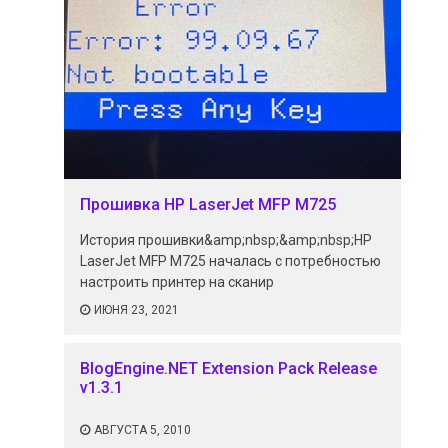
Прошивка HP LaserJet MFP M725
История прошивки&amp;nbsp;&amp;nbsp;HP
LaserJet MFP M725 началась с потребностью
настроить принтер на сканир
ИЮНЯ 23, 2021
BlogEngine.NET Extension Pack Release
v1.3.1
АВГУСТА 5, 2010