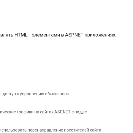
влять HTML - элементами в ASP.NET приложениях.
ь доступ к управлению обыкновенн
еские графики на сайтах ASP.NET с подде
использовать перенаправление посетителей сайта