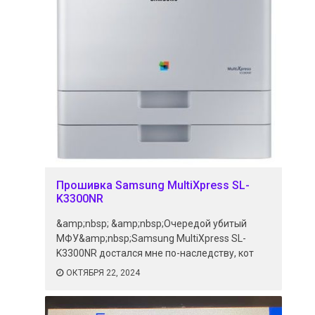
Прошивка Samsung MultiXpress SL-
K3300NR
&amp;nbsp; &amp;nbsp;Очередой убитый
МФУ&amp;nbsp;Samsung MultiXpress SL-
K3300NR достался мне по-наследству, кот
ОКТЯБРЯ 22, 2024