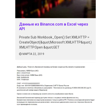
Данные из Binance.com в Excel через
API
Private Sub Workbook_Open() Set XMLHTTP =
CreateObject(&quot;Microsoft.XMLHTTP&quot;)
XMLHTTP.Open &quot;GET
МАРТА 22, 2019