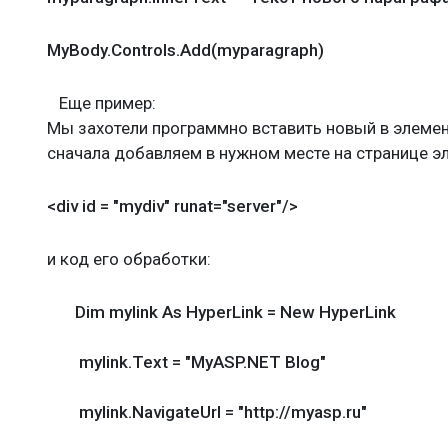
MyBody.Controls.Add(myparagraph)
Еще пример:
Мы захотели программно вставить новый в элемент
сначала добавляем в нужном месте на странице эл
<div id = "mydiv" runat="server"/>
и код его обработки:
Dim mylink As HyperLink = New HyperLink
mylink.Text = "MyASP.NET Blog"
mylink.NavigateUrl = "http://myasp.ru"