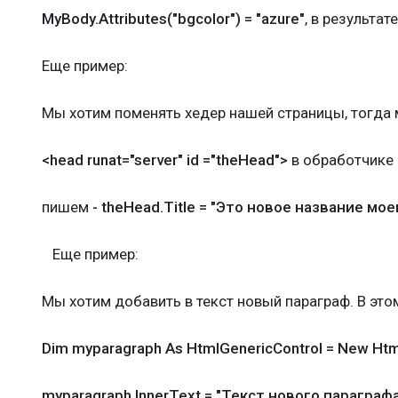
MyBody.Attributes("bgcolor") = "azure"
, в результа
Еще пример:
Мы хотим поменять хедер нашей страницы, тогд
<head runat="server" id ="theHead">
в обработчике
пишем
- theHead.Title = "Это новое название мое
Еще пример:
Мы хотим добавить в текст новый параграф. В это
Dim myparagraph As HtmlGenericControl = New Html
myparagraph.InnerText = "Текст нового параграф