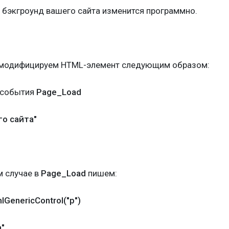
те бэкгроунд вашего сайта изменится программно.
а модифицируем HTML-элемент следующим образом:
 события
Page_Load
го сайта"
м случае в
Page_Load
пишем:
GenericControl("p")
а"