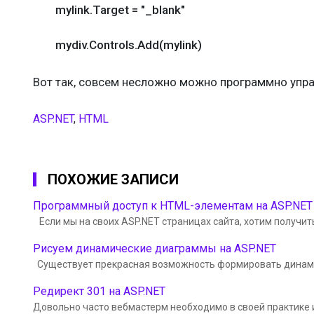
mylink.Target = "_blank"
mydiv.Controls.Add(mylink)
Вот так, совсем несложно можно программно упра
ASP.NET
,
HTML
ПОХОЖИЕ ЗАПИСИ
Программный доступ к HTML-элементам на ASP.NET
Если мы на своих ASP.NET страницах сайта, хотим получит
Рисуем динамические диаграммы на ASP.NET
Существует прекрасная возможность формировать динамич
Редирект 301 на ASP.NET
Довольно часто вебмастерм необходимо в своей практике 