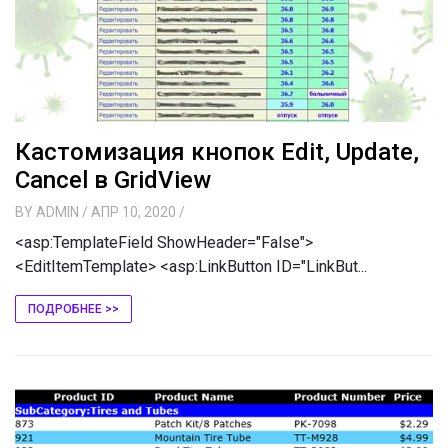
Кастомизация кнопок Edit, Update,
Cancel в GridView
BY
ADMIN
/ АПР 10, 2020
/
<asp:TemplateField ShowHeader="False">
<EditItemTemplate> <asp:LinkButton ID="LinkBut...
ПОДРОБНЕЕ >>