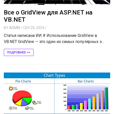
Все о GridView для ASP.NET на
VB.NET
BY
ADMIN
/ СЕН 29, 2024
/
Статья написана ИИ # Использование GridView в
VB.NET GridView — это один из самых популярных э...
ПОДРОБНЕЕ >>