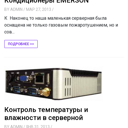
Кондиционеры EMERSON
BY
ADMIN
/ МАР 27, 2013
/
К Наконец то наша маленькая серверная была
оснащена не только газовым пожаротушением, но и
сов...
ПОДРОБНЕЕ >>
Контроль температуры и
влажности в серверной
BY
ADMIN
/ ЯНВ 31, 2013
/