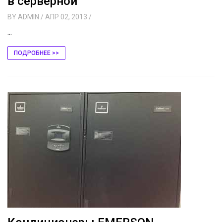
в серверной
BY
ADMIN
/ АПР 02, 2013
/
...
ПОДРОБНЕЕ >>